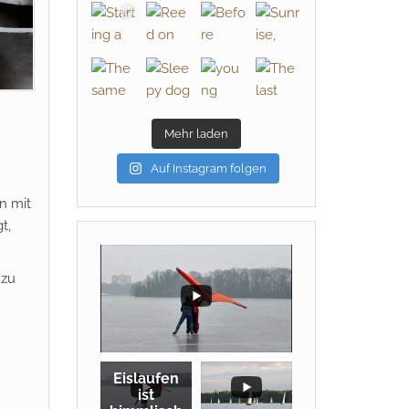
Mehr laden
Auf Instagram folgen
n mit
t,
 zu
Eislaufen
ist