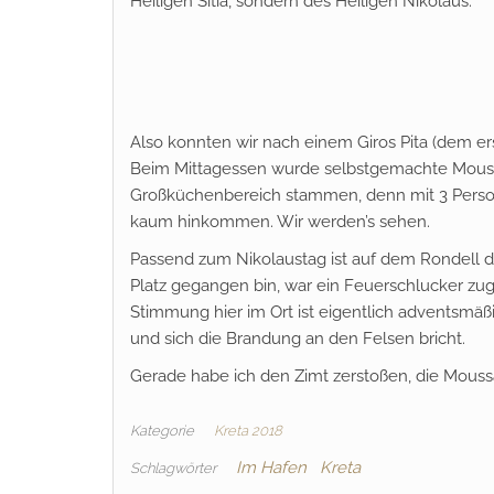
Heiligen Sitia, sondern des Heiligen Nikolaus.
Also konnten wir nach einem Giros Pita (dem ers
Beim Mittagessen wurde selbstgemachte Mouss
Großküchenbereich stammen, denn mit 3 Persone
kaum hinkommen. Wir werden’s sehen.
Passend zum Nikolaustag ist auf dem Rondell d
Platz gegangen bin, war ein Feuerschlucker zu
Stimmung hier im Ort ist eigentlich adventsmäß
und sich die Brandung an den Felsen bricht.
Gerade habe ich den Zimt zerstoßen, die Moussa
Kategorie
Kreta 2018
Im Hafen
Kreta
Schlagwörter