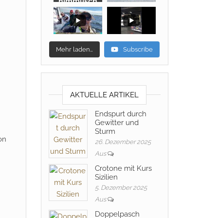
himmlisch
Mehr laden…
Subscribe
AKTUELLE ARTIKEL
Endspurt durch
Gewitter und
Sturm
on
26. Dezember 2025
Aus
Crotone mit Kurs
Sizilien
5. Dezember 2025
Aus
Doppelpasch