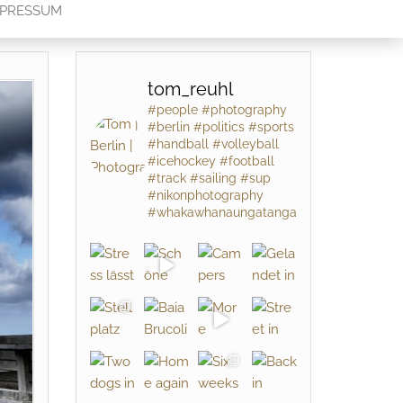
MPRESSUM
tom_reuhl
#people #photography
#berlin #politics #sports
#handball #volleyball
#icehockey #football
#track #sailing #sup
#nikonphotography
#whakawhanaungatanga