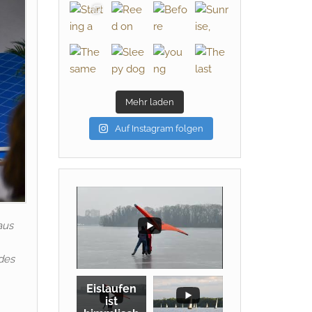
Mehr laden
Auf Instagram folgen
aus
 des
Eislaufen
ist