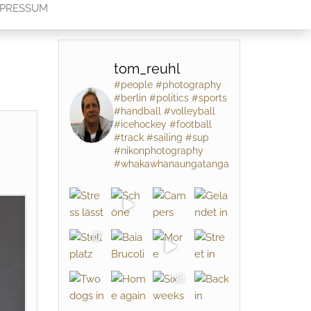
MPRESSUM
tom_reuhl
#people #photography
#berlin #politics #sports
#handball #volleyball
#icehockey #football
#track #sailing #sup
#nikonphotography
#whakawhanaungatanga