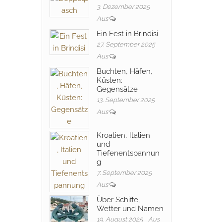
3. Dezember 2025
Aus
Ein Fest in Brindisi
27. September 2025
Aus
Buchten, Häfen,
Küsten:
Gegensätze
13. September 2025
Aus
Kroatien, Italien
und
Tiefenentspannun
g
7. September 2025
Aus
Über Schiffe,
Wetter und Namen
19. August 2025
Aus