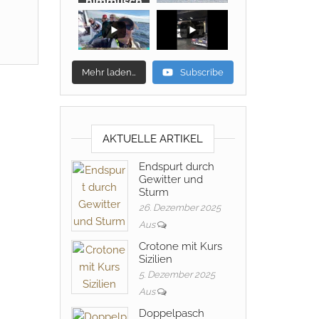
himmlisch
Mehr laden…
Subscribe
AKTUELLE ARTIKEL
Endspurt durch
Gewitter und
Sturm
26. Dezember 2025
Aus
Crotone mit Kurs
Sizilien
5. Dezember 2025
Aus
Doppelpasch