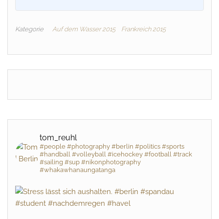
Kategorie
Auf dem Wasser 2015
Frankreich 2015
tom_reuhl
#people #photography #berlin #politics #sports
#handball #volleyball #icehockey #football #track
#sailing #sup #nikonphotography
#whakawhanaungatanga