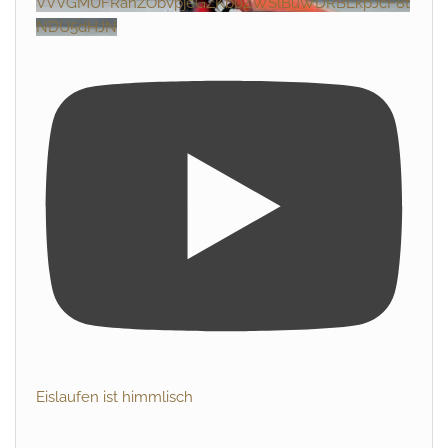
VVVGMUFRanZObVpjeGZKb0ZWSlBuWDRBLkpJcF8t
NDU5dHJN
Eislaufen ist himmlisch