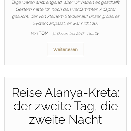
Tage waren anstrengend, aber wir haben es geschafft.
Gestern hatte ich noch den verdammten Adapter
gesucht, der von kleinem Stecker auf unser größeres
System anpasst, er war nicht zu…
Von
TOM
31. Dezember 2017
Aus
Weiterlesen
Reise Alanya-Kreta:
der zweite Tag, die
zweite Nacht