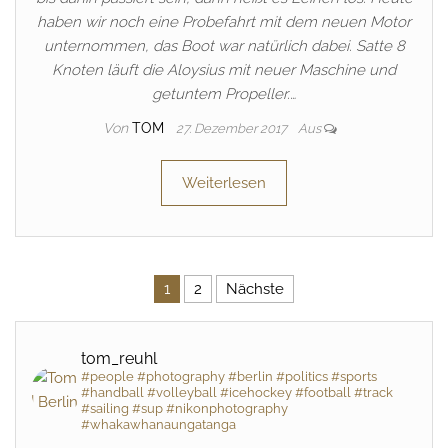
haben wir noch eine Probefahrt mit dem neuen Motor
unternommen, das Boot war natürlich dabei. Satte 8
Knoten läuft die Aloysius mit neuer Maschine und
getuntem Propeller.…
Von
TOM
27. Dezember 2017
Aus
Weiterlesen
Beitragsnavigation
1
2
Nächste
tom_reuhl
#people #photography #berlin #politics #sports
#handball #volleyball #icehockey #football #track
#sailing #sup #nikonphotography
#whakawhanaungatanga