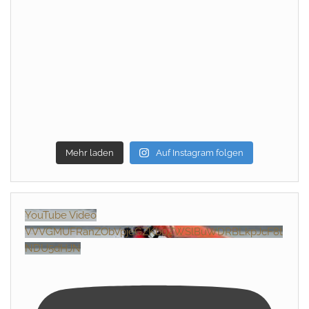
Mehr laden
Auf Instagram folgen
YouTube Video
VVVGMUFRanZObVpjeGZKb0ZWSlBuWDRBLkpJcF8t
NDU5dHJN