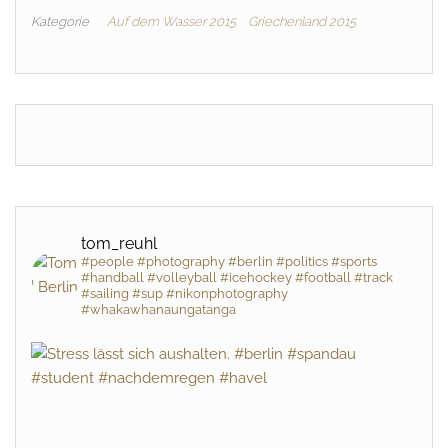
Kategorie
Auf dem Wasser 2015
Griechenland 2015
tom_reuhl
#people #photography #berlin #politics #sports
#handball #volleyball #icehockey #football #track
#sailing #sup #nikonphotography
#whakawhanaungatanga