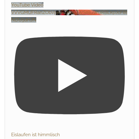
YouTube Video
VVVGMUFRanZObVpjeGZKb0ZWSlBuWDRBLkpJcF8t
NDU5dHJN
Eislaufen ist himmlisch