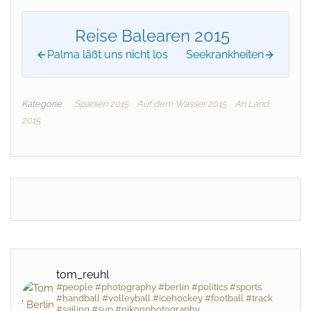
Reise Balearen 2015
Palma läßt uns nicht los
Seekrankheiten
Kategorie
Spanien 2015
Auf dem Wasser 2015
An Land
2015
tom_reuhl
#people #photography #berlin #politics #sports
#handball #volleyball #icehockey #football #track
#sailing #sup #nikonphotography