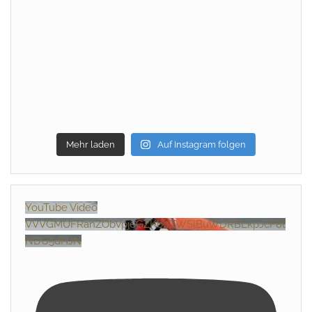
Mehr laden
Auf Instagram folgen
YouTube Video
VVVGMUFRanZObVpjeGZKb0ZWSlBuWDRBLkpJcF8t
NDU5dHJN