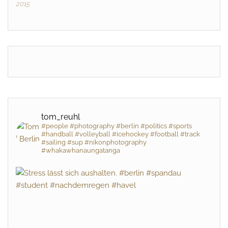
2015
tom_reuhl
#people #photography #berlin #politics #sports
#handball #volleyball #icehockey #football #track
#sailing #sup #nikonphotography
#whakawhanaungatanga