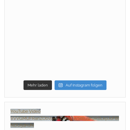
Mehr laden
Auf Instagram folgen
YouTube Video
VVVGMUFRanZObVpjeGZKb0ZWSlBuWDRBLkpJcF8t
NDU5dHJN