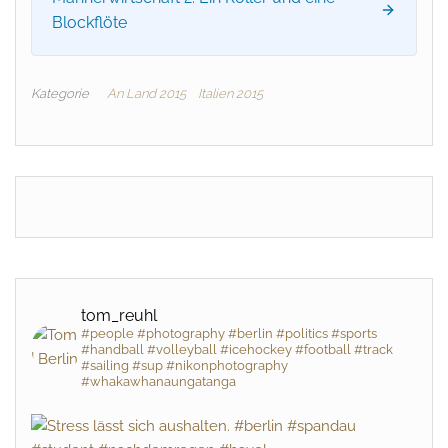
Blockflöte
Kategorie
An Land 2015
Italien 2015
tom_reuhl
#people #photography #berlin #politics #sports
#handball #volleyball #icehockey #football #track
#sailing #sup #nikonphotography
#whakawhanaungatanga