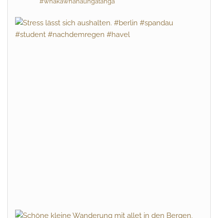
#whakawhanaungatanga