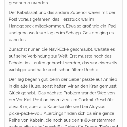
gesehen zu werden.
Der Kabelsalat und das andere Zubehör waren mit der
Post voraus gefahren, das Herzstück war im
Handgepäck mitgekommen. Etwa so groß wie ein iPad
und genauso teuer lag es im Schapp. Gestern ging es
dann los.
Zunächst nur an die Navi-Ecke geschraubt, wartete es
auf seine Verbindung zur Welt. Erst musste noch das
Echolot ins Laufen gebracht werden, das war einerseits
wichtiger und hatte auch schon ältere Rechte.
Der Tag begann gut, denn der Geber passte auf Anhieb
in die alte Hülse, sonst hätten wir an den Kran gemusst.
Glück gehabt. Das nächste Problem war der Weg von
der Vor-Kiel-Position bis zu Zeus im Cockpit. Geschätzt
etwa 8 m, aber alle Kabelkanäle sind bei Aloysius
picke-packe-voll. Allerdings finden sich da eine ganze
Reihe von Kabeln, die noch aus den 1980-er stammen,
zudem gibt es im Vorschiff 3 Geber für Speed, Tiefe und