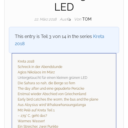
LED
Von
TOM
22. März 2018
Aus
This entry is Teil 3 von 14 in the series
Kreta
2018
Kreta 2018
Schreck in der Abendstunde
Agios Nikolaos im März
Untergetaucht für einen kleinen grünen LED
Die Sahara so nah, die Berge so fern
The day after und eine gepuderte Perücke
Erstmal wieder Abschied von Griechenland
Early bird catches the worm, the bus and the plane
Aus Aloysius wird Whakawhanaungatanga
Mit Pelé auf Kreta Teil 1
– 279° C, geht das?
Warmes Wasser!
Ein Streicher, zwei Punkte